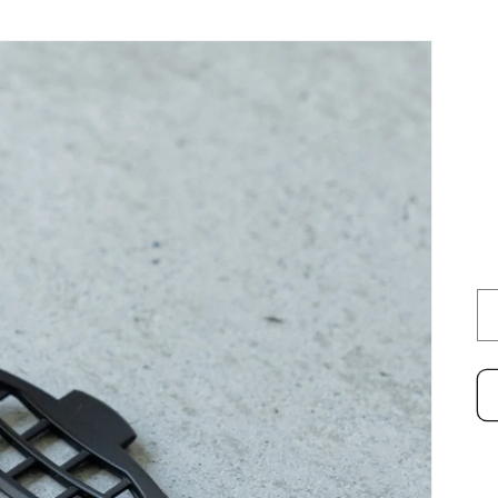
商品情
報にスキ
ップ