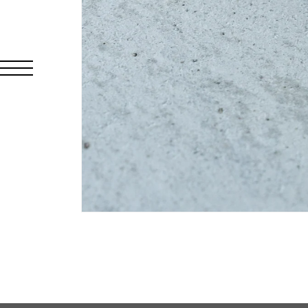
モ
ー
ダ
ル
で
メ
デ