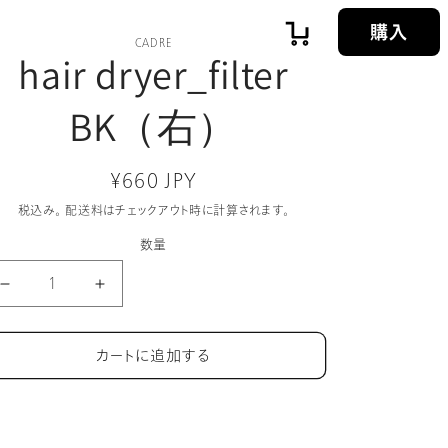
購入
カ
CADRE
hair dryer_filter
ー
BK（右）
ト
通
¥660 JPY
常
税込み。
配送料
はチェックアウト時に計算されます。
価
数量
格
hair
hair
dryer_filter
dryer_filter
BK（右）
BK（右）
の
の
カートに追加する
数
数
量
量
を
を
減
増