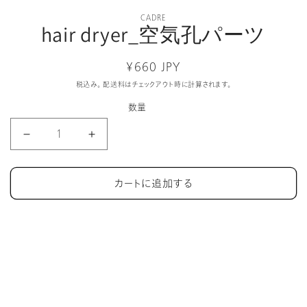
モ
CADRE
ー
hair dryer_空気孔パーツ
ダ
ル
で
通
¥660 JPY
メ
常
税込み。
配送料
はチェックアウト時に計算されます。
デ
価
ィ
数量
格
ア
(1)
hair
hair
を
dryer_
dryer_
開
空
空
く
気
気
カートに追加する
孔
孔
パ
パ
ー
ー
ツ
ツ
の
の
数
数
量
量
を
を