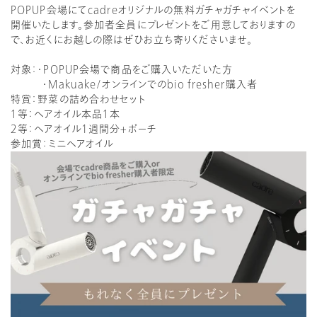
POPUP会場にてcadreオリジナルの無料ガチャガチャイベ
ントを
開催いたします。
参加者全員にプレゼントをご用意しておりますの
で、
お近くにお越しの際はぜひお立ち寄りくださいませ。
対象：・POPUP会場で商品をご購入いただいた方
・Makuake/オンラインでのbio fresher購入者
特賞：野菜の詰め合わせセット
１等：ヘアオイル本品１本
２等：ヘアオイル1週間分+ポーチ
参加賞：ミニヘアオイル